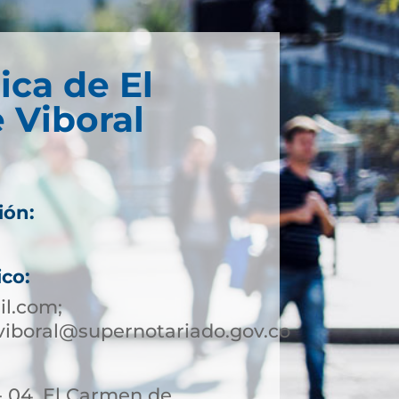
ica de El
 Viboral
ión:
ico:
l.com;
iboral@supernotariado.gov.co
- 04, El Carmen de