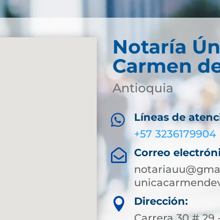
Notaría Ún
Carmen de
Antioquia
Líneas de atenc

+57 3236179904
Correo electrón

notariauu@gmai
unicacarmendev
Dirección:

Carrera 30 # 29 