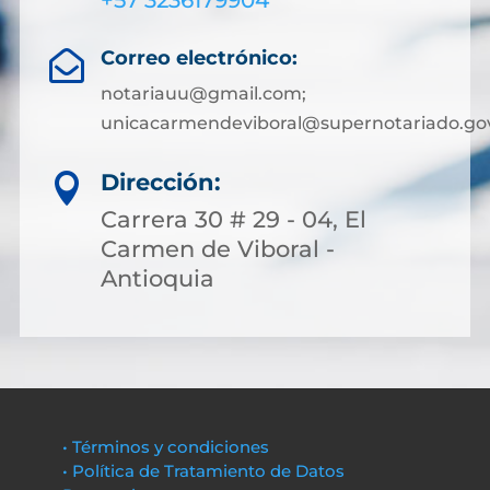
+57 3236179904
Correo electrónico:

notariauu@gmail.com;
unicacarmendeviboral@supernotariado.go
Dirección:

Carrera 30 # 29 - 04, El
Carmen de Viboral -
Antioquia
• Términos y condiciones
• Política de Tratamiento de Datos