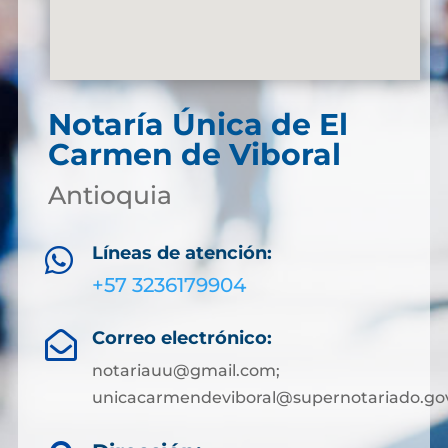
Notaría Única de El
Carmen de Viboral
Antioquia
Líneas de atención:

+57 3236179904
Correo electrónico:

notariauu@gmail.com;
unicacarmendeviboral@supernotariado.go