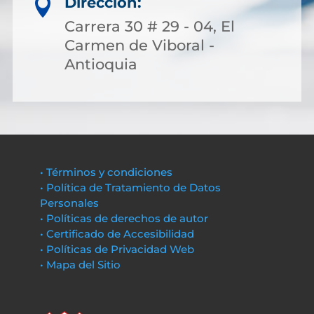
Dirección:

Carrera 30 # 29 - 04, El
Carmen de Viboral -
Antioquia
• Términos y condiciones
• Política de Tratamiento de Datos
Personales
• Políticas de derechos de autor
• Certificado de Accesibilidad
• Políticas de Privacidad Web
• Mapa del Sitio