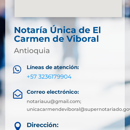
Notaría Única de El
Carmen de Viboral
Antioquia
Líneas de atención:

+57 3236179904
Correo electrónico:

notariauu@gmail.com;
unicacarmendeviboral@supernotariado.go
Dirección:
