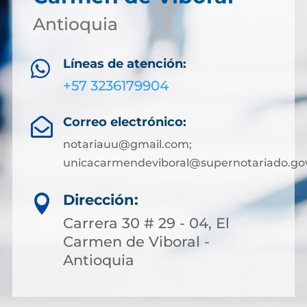
Antioquia
Líneas de atención:

+57 3236179904
Correo electrónico:

notariauu@gmail.com;
unicacarmendeviboral@supernotariado.go
Dirección:

Carrera 30 # 29 - 04, El
Carmen de Viboral -
Antioquia