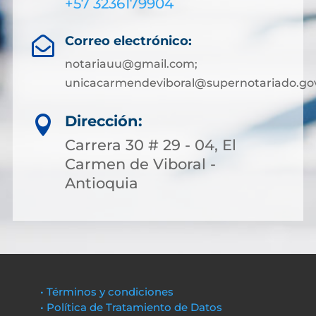
+57 3236179904
Correo electrónico:

notariauu@gmail.com;
unicacarmendeviboral@supernotariado.go
Dirección:

Carrera 30 # 29 - 04, El
Carmen de Viboral -
Antioquia
• Términos y condiciones
• Política de Tratamiento de Datos