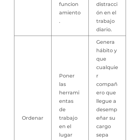
funcion
distracci
amiento
ón en el
.
trabajo
diario.
Genera
hábito y
que
cualquie
Poner
r
las
compañ
herrami
ero que
entas
llegue a
de
desemp
Ordenar
trabajo
eñar su
en el
cargo
lugar
sepa