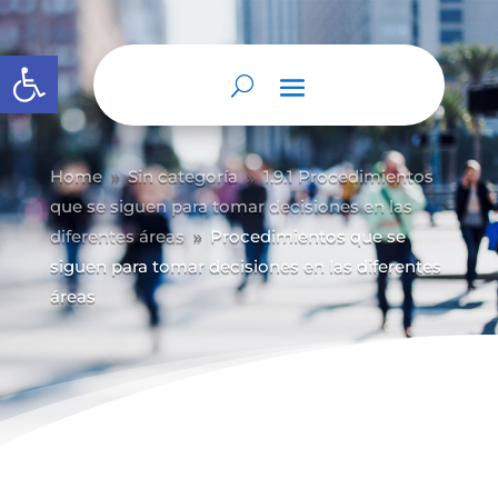
Abrir barra de herramientas
Home
Sin categoría
1.9.1 Procedimientos
9
9
que se siguen para tomar decisiones en las
diferentes áreas
Procedimientos que se
9
siguen para tomar decisiones en las diferentes
áreas