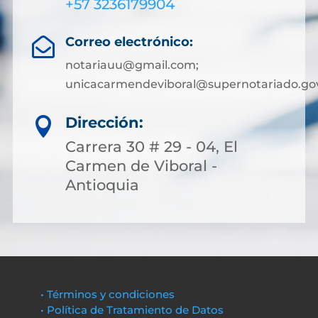
+57 3236179904
Correo electrónico:

notariauu@gmail.com;
unicacarmendeviboral@supernotariado.go
Dirección:

Carrera 30 # 29 - 04, El
Carmen de Viboral -
Antioquia
• Términos y condiciones
• Política de Tratamiento de Datos