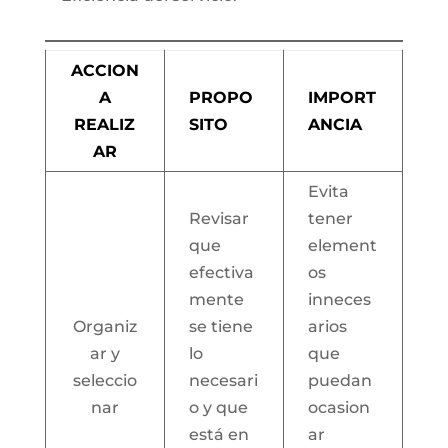
ACCION
A
PROPO
IMPORT
REALIZ
SITO
ANCIA
AR
Evita
Revisar
tener
que
element
efectiva
os
mente
inneces
Organiz
se tiene
arios
ar y
lo
que
seleccio
necesari
puedan
nar
o y que
ocasion
está en
ar