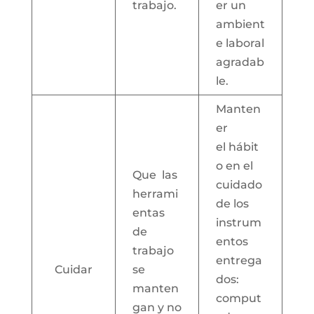
trabajo.
er un
ambient
e laboral
agradab
le.
Manten
er
el hábit
o en el
Que las
cuidado
herrami
de los
entas
instrum
de
entos
trabajo
entrega
Cuidar
se
dos:
manten
comput
gan y no