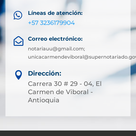
Líneas de atención:

+57 3236179904
Correo electrónico:

notariauu@gmail.com;
unicacarmendeviboral@supernotariado.go
Dirección:

Carrera 30 # 29 - 04, El
Carmen de Viboral -
Antioquia