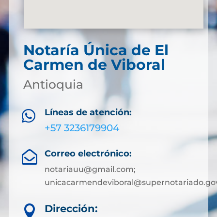
Notaría Única de El
Carmen de Viboral
Antioquia
Líneas de atención:

+57 3236179904
Correo electrónico:

notariauu@gmail.com;
unicacarmendeviboral@supernotariado.go
Dirección:
