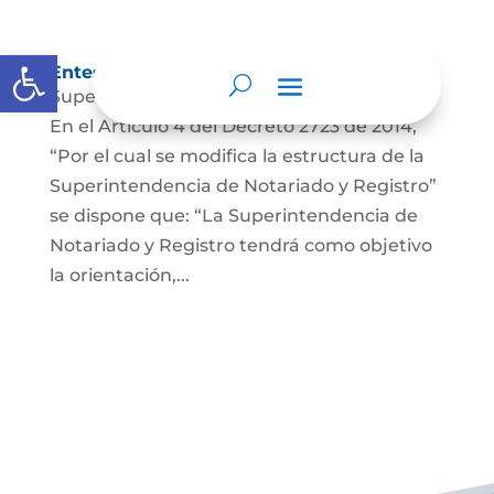
Abrir barra de herramientas
Entes y autoridades que lo vigilan
Superintendencia de Notariado y Registro
En el Artículo 4 del Decreto 2723 de 2014,
“Por el cual se modifica la estructura de la
Superintendencia de Notariado y Registro”
se dispone que: “La Superintendencia de
Notariado y Registro tendrá como objetivo
la orientación,...