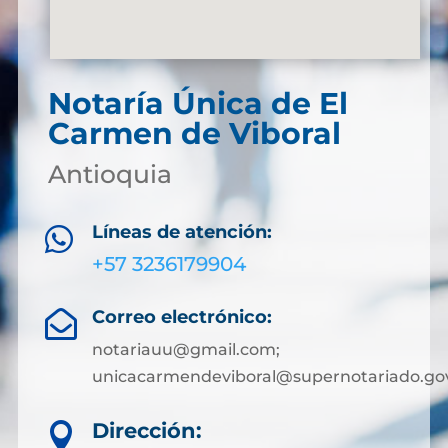
Notaría Única de El
Carmen de Viboral
Antioquia
Líneas de atención:

+57 3236179904
Correo electrónico:

notariauu@gmail.com;
unicacarmendeviboral@supernotariado.go
Dirección:
