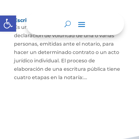
Abrir barra de herramientas
Escritura Pública
Es un documento que contiene la
declaración de voluntad de una o varias
personas, emitidas ante el notario, para
hacer un determinado contrato o un acto
jurídico individual. El proceso de
elaboración de una escritura pública tiene
cuatro etapas en la notaría:...