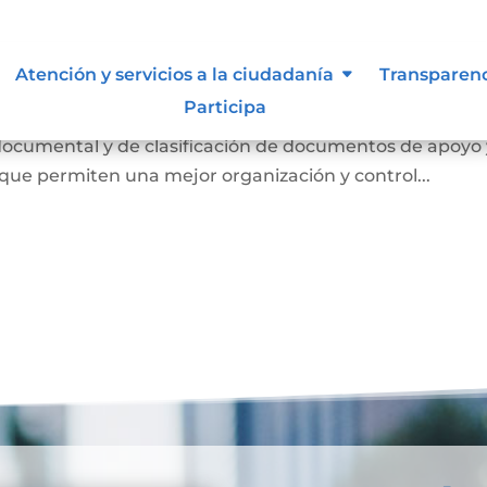
n de la información.
Atención y servicios a la ciudadanía
Transparen
Participa
nstrumentos archivísticos tales como tablas de retenc
documental y de clasificación de documentos de apoyo 
que permiten una mejor organización y control...