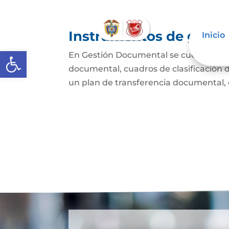
Instrumentos de gestió
Inicio
Abrir barra de herramientas
En Gestión Documental se cuenta con i
documental, cuadros de clasificación 
un plan de transferencia documental, 