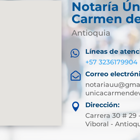
Notaría Ún
Carmen de
Antioquia
Líneas de atenc

+57 3236179904
Correo electrón

notariauu@gmai
unicacarmendev
Dirección:

Carrera 30 # 29 
Viboral - Antioq