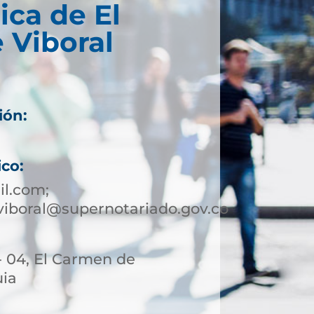
ica de El
 Viboral
ión:
ico:
l.com;
iboral@supernotariado.gov.co
- 04, El Carmen de
uia