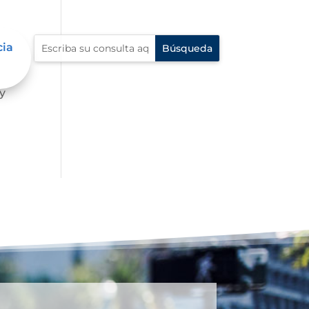
cia
ión
y