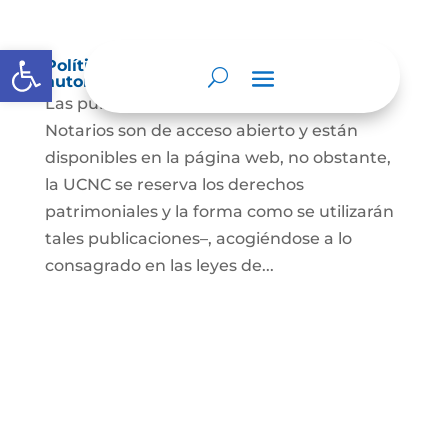
Abrir barra de herramientas
Política de derechos de autor y/o
autorización de uso sobre los contenidos
Las publicaciones de la UCNC y de los
Notarios son de acceso abierto y están
disponibles en la página web, no obstante,
la UCNC se reserva los derechos
patrimoniales y la forma como se utilizarán
tales publicaciones–, acogiéndose a lo
consagrado en las leyes de...