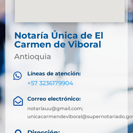
Notaría Única de El
Carmen de Viboral
Antioquia
Líneas de atención:

+57 3236179904
Correo electrónico:

notariauu@gmail.com;
unicacarmendeviboral@supernotariado.go
Dirección: