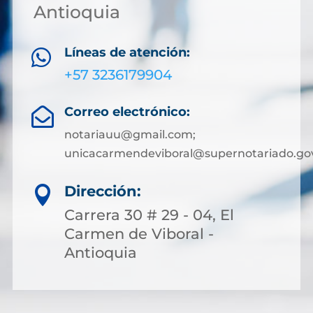
Antioquia
Líneas de atención:

+57 3236179904
Correo electrónico:

notariauu@gmail.com;
unicacarmendeviboral@supernotariado.go
Dirección:

Carrera 30 # 29 - 04, El
Carmen de Viboral -
Antioquia