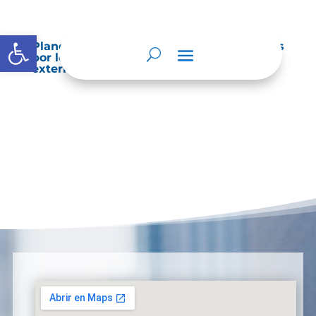
Abrir barra de herramientas
Planes de Mejoramiento vigentes exigidos
por los entes de control o auditoría
externos o internos.