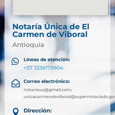
Notaría Única de El
Carmen de Viboral
Antioquia
Líneas de atención:

+57 3236179904
Correo electrónico:

notariauu@gmail.com;
unicacarmendeviboral@supernotariado.go
Dirección:
