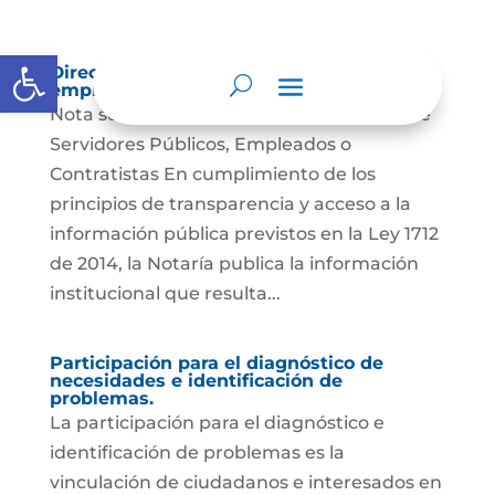
Abrir barra de herramientas
Directorio de servidores públicos,
empleados y contratistas.
Nota sobre la publicación del Directorio de
Servidores Públicos, Empleados o
Contratistas En cumplimiento de los
principios de transparencia y acceso a la
información pública previstos en la Ley 1712
de 2014, la Notaría publica la información
institucional que resulta...
Participación para el diagnóstico de
necesidades e identificación de
problemas.
La participación para el diagnóstico e
identificación de problemas es la
vinculación de ciudadanos e interesados en