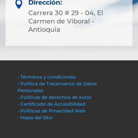
Dirección:

Carrera 30 # 29 - 04, El
Carmen de Viboral -
Antioquia
• Términos y condiciones
• Política de Tratamiento de Datos
Personales
• Políticas de derechos de autor
• Certificado de Accesibilidad
• Políticas de Privacidad Web
• Mapa del Sitio