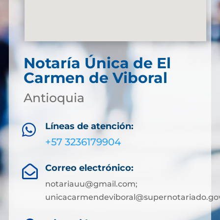
Notaría Única de El
Carmen de Viboral
Antioquia
Líneas de atención:

+57 3236179904
Correo electrónico:

notariauu@gmail.com;
unicacarmendeviboral@supernotariado.go